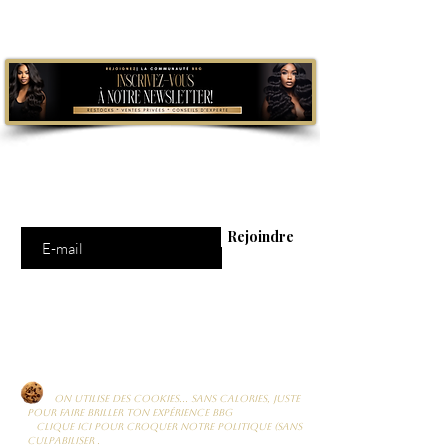
Abonnement = offres et remises exclusives
Saisissez votre e-mail ici
Rejoindre
Un mail BBG = une dose de pouvoir & de
beauté dans ta boîte
On utilise des cookies… sans calories, juste
pour faire briller ton expérience BBG
Clique ici pour croquer notre politique (sans
culpabiliser .