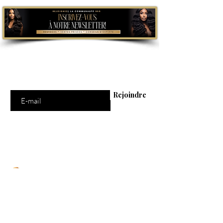
Abonnement = offres et remises exclusives
Saisissez votre e-mail ici
Rejoindre
Un mail BBG = une dose de pouvoir & de
beauté dans ta boîte
On utilise des cookies… sans calories, juste
pour faire briller ton expérience BBG
Clique ici pour croquer notre politique (sans
culpabiliser .