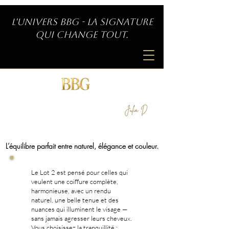
L'univers BBG - La signature
qui change tout.
SIGNATURE INDÉPENDANTE
by
L’équilibre parfait entre naturel, élégance et couleur.
Le Lot 2 est pensé pour celles qui
veulent une coiffure complète,
harmonieuse, avec un rendu
naturel, une belle tenue et des
nuances qui illuminent le visage —
sans jamais agresser leurs cheveux.
Vous choisissez la tranquillité :