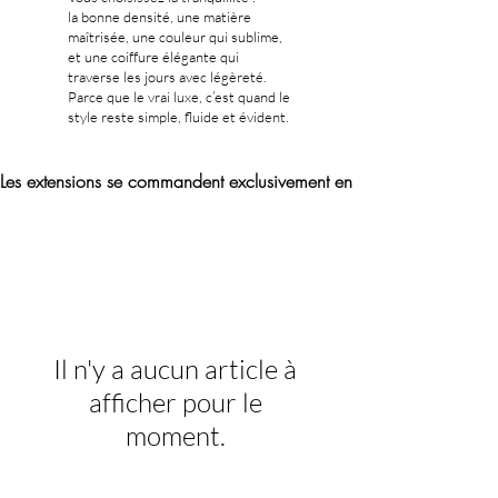
la bonne densité, une matière
maîtrisée, une couleur qui sublime,
et une coiffure élégante qui
traverse les jours avec légèreté.
Parce que le vrai luxe, c’est quand le
style reste simple, fluide et évident.
Les extensions se commandent exclusivement en ligne. Aucune vente
Il n'y a aucun article à
afficher pour le
moment.