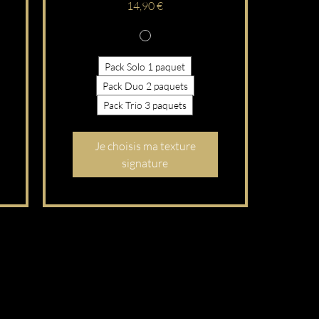
Prix
14,90 €
Pack Solo 1 paquet
Pack Duo 2 paquets
Pack Trio 3 paquets
Je choisis ma texture
signature