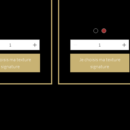
oisis ma texture
Je choisis ma texture
signature
signature