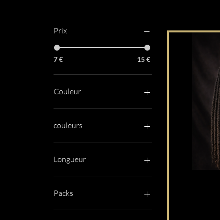
Filtrer par
Prix
7 €
15 €
Couleur
couleurs
Longueur
"18"
Packs
Pack Duo 2 paquets