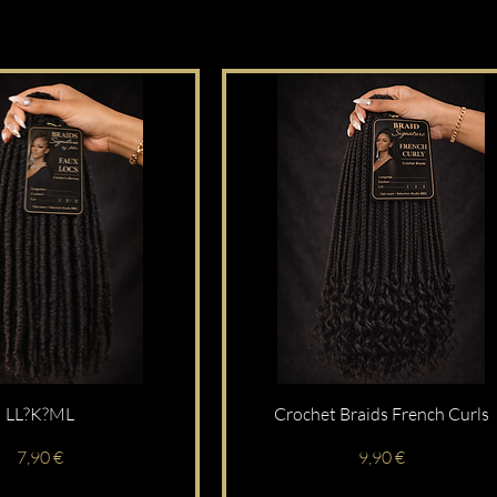
LL?K?ML
Crochet Braids French Curls
Prix
Prix
7,90 €
9,90 €