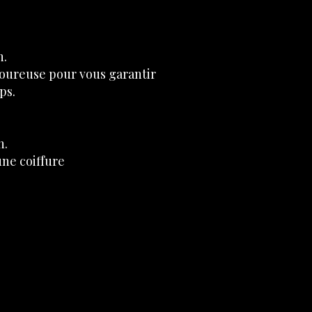
n.
goureuse
pour vous garantir
ps.
n.
une coiffure