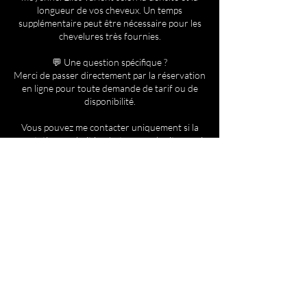
longueur de vos cheveux. Un temps
supplémentaire peut être nécessaire pour les
chevelures très fournies.
💬 Une question spécifique ?
Merci de passer directement par la réservation
en ligne pour toute demande de tarif ou de
disponibilité.
Vous pouvez me contacter uniquement si la
prestation souhaitée n'est pas sur le site, ou si
vous avez un doute après lecture de notre
guide des techniques.
Coordonnées
41 Rue d'Aire, Lillers, France
+33783852956
blackbeautyglams@gmail.com