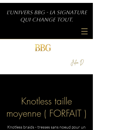
L'univers BBG - La signature
qui change tout.
SIGNATURE INDÉPENDANTE
by
Knotless taille
moyenne ( FORFAIT )
Knotless braids - tresses sans noeud pour un