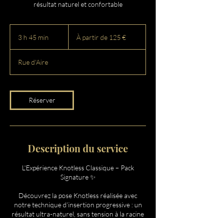
résultat naturel et confortable
À
partir
3 h 45 min
3
À partir de 125 €
de
125
h
euros
4
Rue d'Aire
5
m
i
n
Réserver
Description du service
L'Expérience Knotless Classique – Pack
Signature ✨
Découvrez la pose Knotless réalisée avec
notre technique d’insertion progressive : un
résultat ultra-naturel, sans tension à la racine