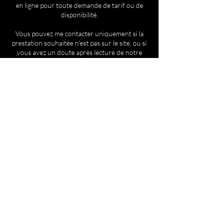
en ligne pour toute demande de tarif ou de
disponibilité.
Vous pouvez me contacter uniquement si la
prestation souhaitée n'est pas sur le site, ou si
vous avez un doute après lecture de notre
guide des techniques.
Coordonnées
41 Rue d'Aire, Lillers, France
+33783852956
blackbeautyglams@gmail.com