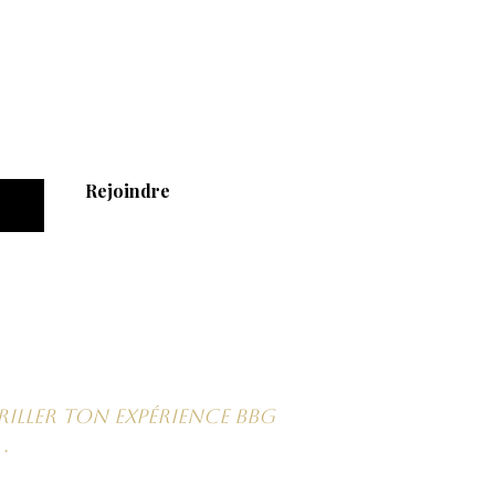
es
Rejoindre
uté dans ta boîte
iller ton expérience BBG
.