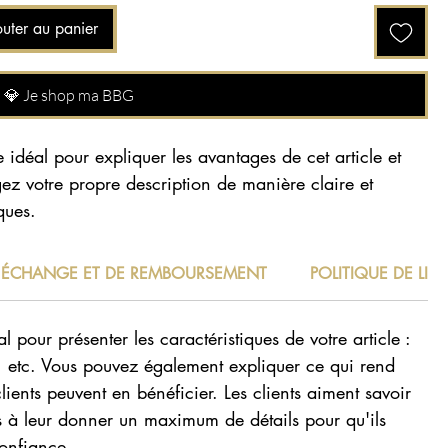
uter au panier
💎 Je shop ma BBG
ce idéal pour expliquer les avantages de cet article et
digez votre propre description de manière claire et
ques.
D'ÉCHANGE ET DE REMBOURSEMENT
POLITIQUE DE LIV
al pour présenter les caractéristiques de votre article :
ge, etc. Vous pouvez également expliquer ce qui rend
lients peuvent en bénéficier. Les clients aiment savoir
as à leur donner un maximum de détails pour qu'ils
confiance.