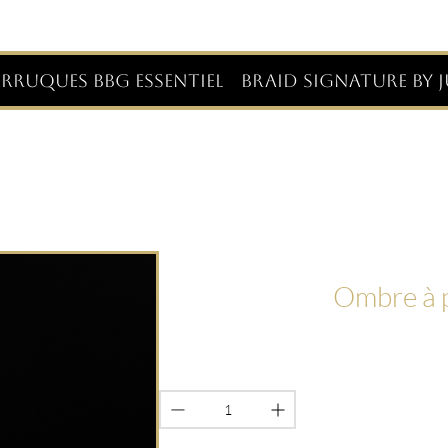
RRUQUES BBG ESSENTIEL
BRAID SIGNATURE BY J
Ombre à p