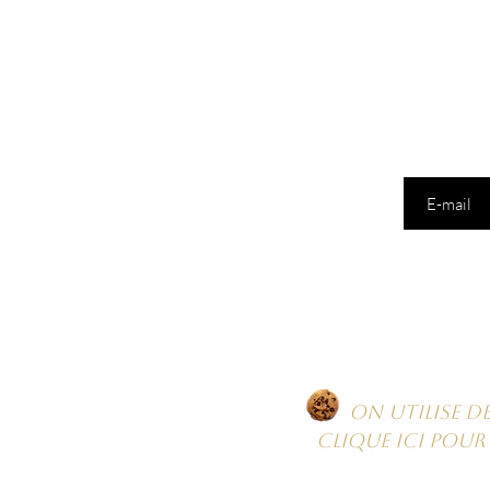
Saisissez votr
Un mail B
On utilise des c
Clique ici pour 