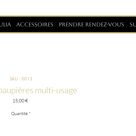
ULIA
ACCESSOIRES
PRENDRE RENDEZ-VOUS
S
SKU : 0013
aupières multi-usage
Prix
15,00 €
Quantité
*