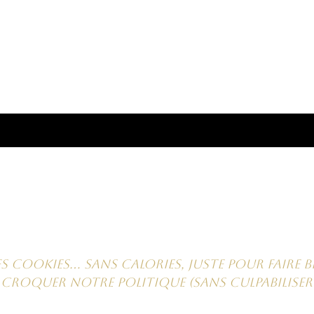
Abonnement = offres et remises exclusiv
e e-mail ici
BG = une dose de pouvoir & de bea
ookies… sans calories, juste pour faire br
croquer notre politique (sans culpabiliser 