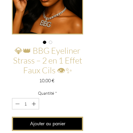
💎👑 BBG Eyeliner
Strass – 2 en 1 Effet
Faux Cils 👁️✨
Prix
10,00 €
Quantité
*
Ajouter au panier