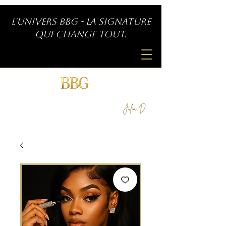
L'univers BBG - La signature
qui change tout.
SIGNATURE INDÉPENDANTE
by