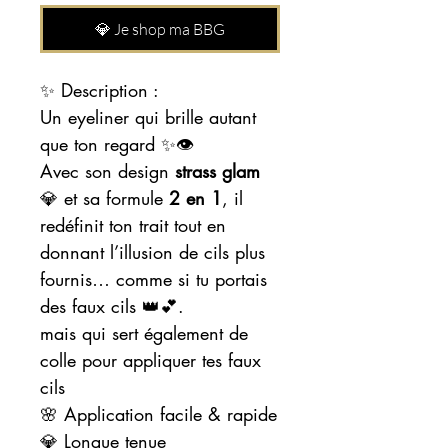
💎 Je shop ma BBG
✨ Description :
Un eyeliner qui brille autant
que ton regard ✨👁️
Avec son design
strass glam
💎 et sa formule
2 en 1
, il
redéfinit ton trait tout en
donnant l’illusion de cils plus
fournis… comme si tu portais
des faux cils 👑💕.
mais qui sert également de
colle pour appliquer tes faux
cils
🌸 Application facile & rapide
💎 Longue tenue