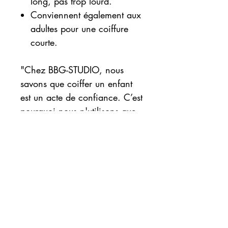
long, pas trop lourd.
Conviennent également aux
adultes pour une coiffure
courte.
"Chez BBG-STUDIO, nous
savons que coiffer un enfant
est un acte de confiance. C’est
pourquoi nous n'utilisons que
des produits certifiés doux et
des techniques qui favorisent
la pousse saine du cheveu,
sans jamais tirer sur les
tempes."
"Commandez vos mèches
BBG-STUDIO partout en