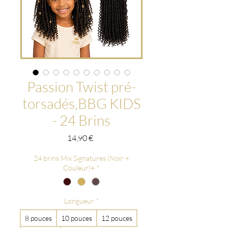
Passion Twist pré-
torsadés,BBG KIDS
- 24 Brins
Prix
14,90 €
24 brins Mix Signatures (Noir +
Couleur)+
*
Longueur
*
8 pouces
10 pouces
12 pouces