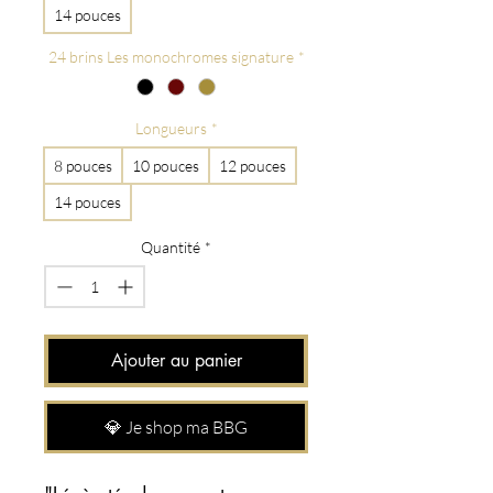
14 pouces
24 brins Les monochromes signature
*
Longueurs
*
8 pouces
10 pouces
12 pouces
14 pouces
Quantité
*
Ajouter au panier
💎 Je shop ma BBG