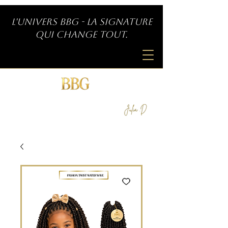
L'univers BBG - La signature
qui change tout.
SIGNATURE INDÉPENDANTE
by