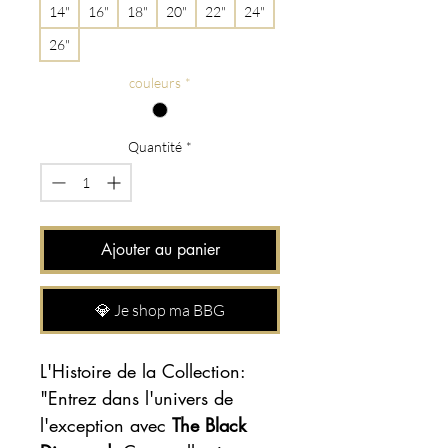
14"
16"
18"
20"
22"
24"
26"
couleurs
*
Quantité
*
Ajouter au panier
💎 Je shop ma BBG
L'Histoire de la Collection:
"Entrez dans l'univers de
l'exception avec
The Black