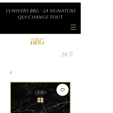
L'univers BBG - La signature
qui change tout.
SIGNATURE INDÉPENDANTE
by