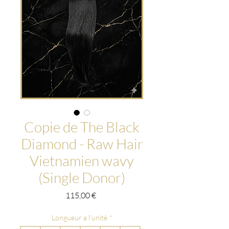
Copie de The Black
Diamond - Raw Hair
Vietnamien wavy
(Single Donor)
Prix
115,00 €
Longueur a l'unité
*