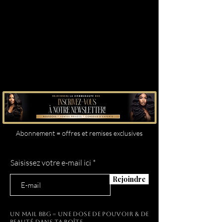
Abonnement = offres et remises exclusives
Saisissez votre e-mail ici
Rejoindre
Un mail BBG = une dose de pouvoir & de