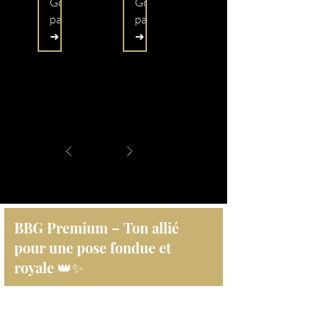
Go
Go
panier
panier
➜
➜
1
/
1
BBG Premium – Ton allié
pour une pose fondue et
royale 👑✨