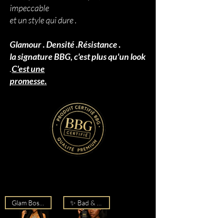
impeccable
et un style qui dure .
Glamour . Densité .Résistance .
la signature BBG, c'est plus qu'un look
.
C'est une
promesse.
Filtrer
Glam Boss BBG
✨ Bad & Boujee BBG