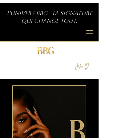
L'univers BBG - La signature
qui change tout.
SIGNATURE INDÉPENDANTE
by