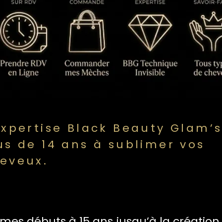
Expertise Black Beauty Glam’
us de 14 ans à sublimer vos
eveux.
mes débuts à 15 ans jusqu’à la créatio