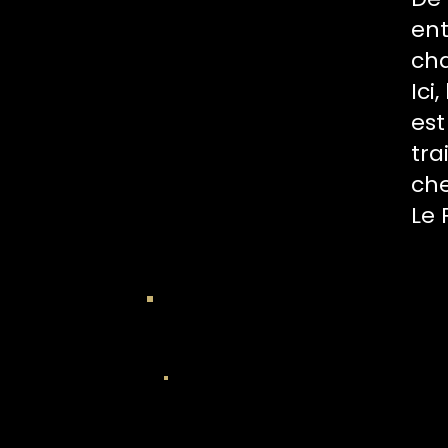
ent
cha
Ici
est
tra
che
Le 