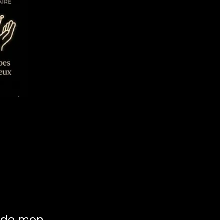
s
n de mon