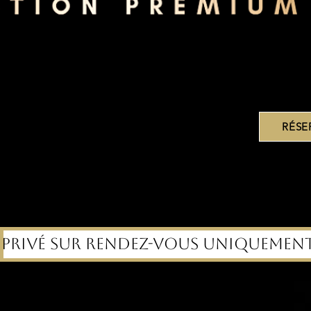
RÉSE
io privé sur rendez-vous uniquement