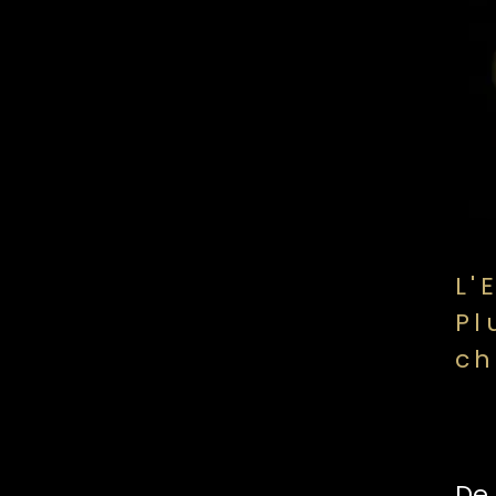
L'
Pl
ch
De 